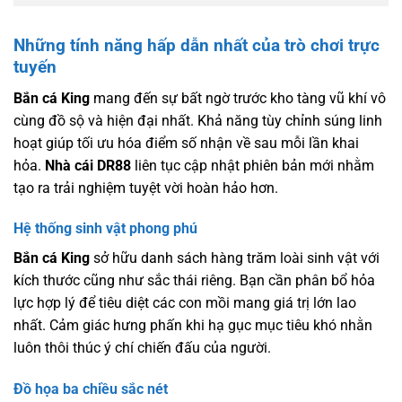
Những tính năng hấp dẫn nhất của trò chơi trực
tuyến
Bắn cá King
mang đến sự bất ngờ trước kho tàng vũ khí vô
cùng đồ sộ và hiện đại nhất. Khả năng tùy chỉnh súng linh
hoạt giúp tối ưu hóa điểm số nhận về sau mỗi lần khai
hỏa.
Nhà cái DR88
liên tục cập nhật phiên bản mới nhằm
tạo ra trải nghiệm tuyệt vời hoàn hảo hơn.
Hệ thống sinh vật phong phú
Bắn cá King
sở hữu danh sách hàng trăm loài sinh vật với
kích thước cũng như sắc thái riêng. Bạn cần phân bổ hỏa
lực hợp lý để tiêu diệt các con mồi mang giá trị lớn lao
nhất. Cảm giác hưng phấn khi hạ gục mục tiêu khó nhằn
luôn thôi thúc ý chí chiến đấu của người.
Đồ họa ba chiều sắc nét