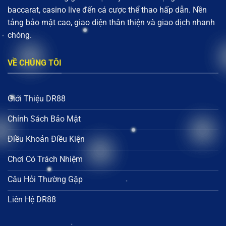
baccarat, casino live đến cá cược thể thao hấp dẫn. Nền
tảng bảo mật cao, giao diện thân thiện và giao dịch nhanh
chóng.
VỀ CHÚNG TÔI
Giới Thiệu DR88
Chính Sách Bảo Mật
Điều Khoản Điều Kiện
Chơi Có Trách Nhiệm
Câu Hỏi Thường Gặp
Liên Hệ DR88