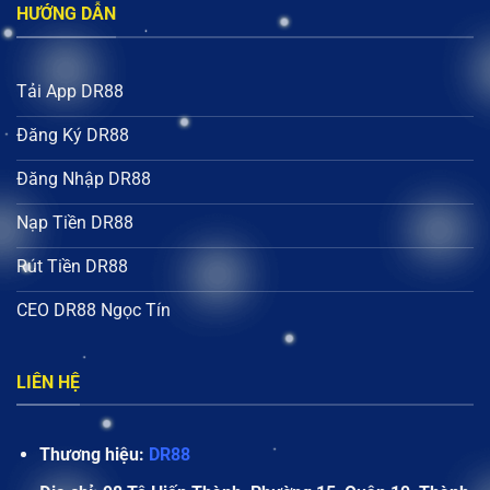
HƯỚNG DẪN
Tải App DR88
Đăng Ký DR88
Đăng Nhập DR88
Nạp Tiền DR88
Rút Tiền DR88
CEO DR88 Ngọc Tín
LIÊN HỆ
Thương hiệu:
DR88