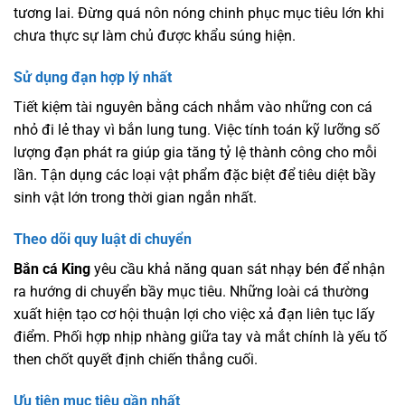
tương lai. Đừng quá nôn nóng chinh phục mục tiêu lớn khi
chưa thực sự làm chủ được khẩu súng hiện.
Sử dụng đạn hợp lý nhất
Tiết kiệm tài nguyên bằng cách nhắm vào những con cá
nhỏ đi lẻ thay vì bắn lung tung. Việc tính toán kỹ lưỡng số
lượng đạn phát ra giúp gia tăng tỷ lệ thành công cho mỗi
lần. Tận dụng các loại vật phẩm đặc biệt để tiêu diệt bầy
sinh vật lớn trong thời gian ngắn nhất.
Theo dõi quy luật di chuyển
Bắn cá King
yêu cầu khả năng quan sát nhạy bén để nhận
ra hướng di chuyển bầy mục tiêu. Những loài cá thường
xuất hiện tạo cơ hội thuận lợi cho việc xả đạn liên tục lấy
điểm. Phối hợp nhịp nhàng giữa tay và mắt chính là yếu tố
then chốt quyết định chiến thắng cuối.
Ưu tiên mục tiêu gần nhất