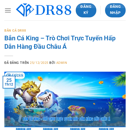
Chuyển
ĐĂNG
ĐĂNG
đến
KÝ
NHẬP
nội
dung
BẮN CÁ DR88
Bắn Cá King – Trò Chơi Trực Tuyến Hấp
Dẫn Hàng Đầu Châu Á
ĐÃ ĐĂNG TRÊN
25/12/2025
BỞI
ADMIN
25
Th12