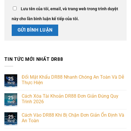
Lưu tên của tôi, email, và trang web trong trình duyệt
này cho lần bình luận kế tiếp của tôi.
TIN TỨC MỚI NHẤT DR88
Đổi Mật Khẩu DR88 Nhanh Chóng An Toàn Và Dễ
25
Thực Hiện
Th12
Cách Xóa Tài Khoản DR88 Đơn Giản Đúng Quy
25
Trình 2026
Th12
Cách Vào DR88 Khi Bị Chặn Đơn Giản Ổn Định Và
25
An Toàn
Th12