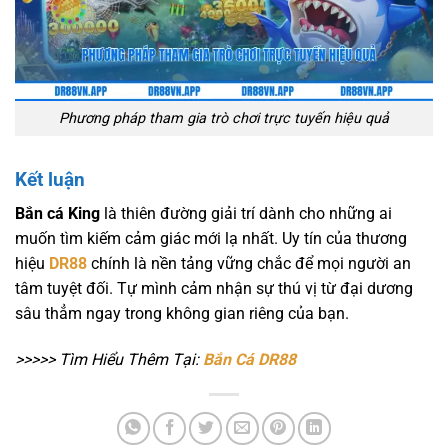
Phương pháp tham gia trò chơi trực tuyến hiệu quả
Kết luận
Bắn cá King
là thiên đường giải trí dành cho những ai
muốn tìm kiếm cảm giác mới lạ nhất. Uy tín của thương
hiệu
DR88
chính là nền tảng vững chắc để mọi người an
tâm tuyệt đối. Tự mình cảm nhận sự thú vị từ đại dương
sâu thẳm ngay trong không gian riêng của bạn.
>>>>> Tìm Hiểu Thêm Tại:
Bắn Cá DR88