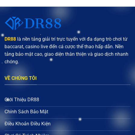
DR88
là nền tảng giải trí trực tuyến với đa dạng trò chơi từ
baccarat, casino live đến cá cược thể thao hấp dẫn. Nền
tảng bảo mật cao, giao diện thân thiện và giao dịch nhanh
chóng.
VỀ CHÚNG TÔI
Giới Thiệu DR88
Chính Sách Bảo Mật
Điều Khoản Điều Kiện