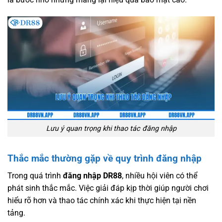
Lưu ý quan trọng khi thao tác đăng nhập
Thắc mắc thường gặp về quy trình đăng nhập
Trong quá trình
đăng nhập DR88
, nhiều hội viên có thể
phát sinh thắc mắc. Việc giải đáp kịp thời giúp người chơi
hiểu rõ hơn và thao tác chính xác khi thực hiện tại nền
tảng.