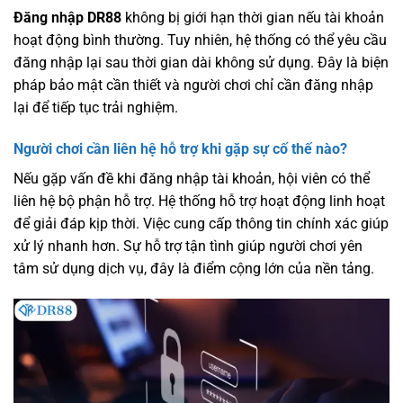
Đăng nhập DR88
không bị giới hạn thời gian nếu tài khoản
hoạt động bình thường. Tuy nhiên, hệ thống có thể yêu cầu
đăng nhập lại sau thời gian dài không sử dụng. Đây là biện
pháp bảo mật cần thiết và người chơi chỉ cần đăng nhập
lại để tiếp tục trải nghiệm.
Người chơi cần liên hệ hỗ trợ khi gặp sự cố thế nào?
Nếu gặp vấn đề khi đăng nhập tài khoản, hội viên có thể
liên hệ bộ phận hỗ trợ. Hệ thống hỗ trợ hoạt động linh hoạt
để giải đáp kịp thời. Việc cung cấp thông tin chính xác giúp
xử lý nhanh hơn. Sự hỗ trợ tận tình giúp người chơi yên
tâm sử dụng dịch vụ, đây là điểm cộng lớn của nền tảng.