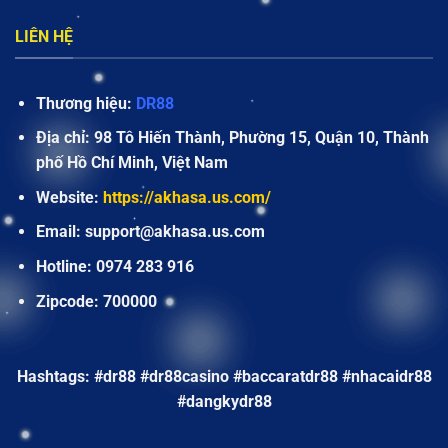
LIÊN HỆ
Thương hiệu:
DR88
Địa chỉ:
98 Tô Hiến Thành, Phường 15, Quận 10, Thành
phố Hồ Chí Minh, Việt Nam
Website:
https://akhasa.us.com/
Email:
support@akhasa.us.com
Hotline:
0974 283 916
Zipcode:
700000
Hashtags: #dr88 #dr88casino #baccaratdr88 #nhacaidr88
#dangkydr88