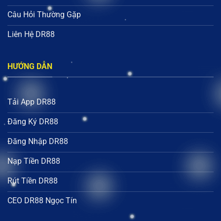
Câu Hỏi Thường Gặp
Liên Hệ DR88
HƯỚNG DẪN
Tải App DR88
Đăng Ký DR88
Đăng Nhập DR88
Nạp Tiền DR88
Rút Tiền DR88
CEO DR88 Ngọc Tín