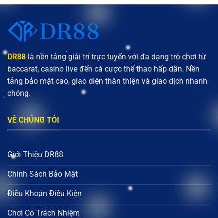
DR88
là nền tảng giải trí trực tuyến với đa dạng trò chơi từ
baccarat, casino live đến cá cược thể thao hấp dẫn. Nền
tảng bảo mật cao, giao diện thân thiện và giao dịch nhanh
chóng.
VỀ CHÚNG TÔI
Giới Thiệu DR88
Chính Sách Bảo Mật
Điều Khoản Điều Kiện
Chơi Có Trách Nhiệm