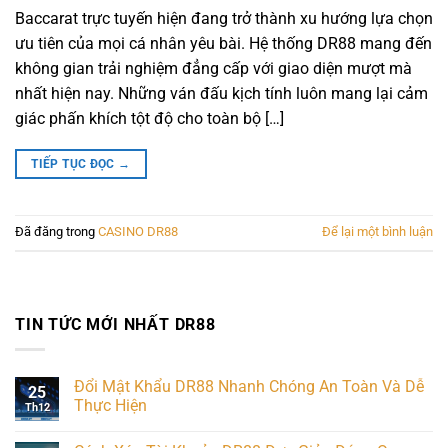
Baccarat trực tuyến hiện đang trở thành xu hướng lựa chọn
ưu tiên của mọi cá nhân yêu bài. Hệ thống DR88 mang đến
không gian trải nghiệm đẳng cấp với giao diện mượt mà
nhất hiện nay. Những ván đấu kịch tính luôn mang lại cảm
giác phấn khích tột độ cho toàn bộ […]
TIẾP TỤC ĐỌC
→
Đã đăng trong
CASINO DR88
Để lại một bình luận
TIN TỨC MỚI NHẤT DR88
Đổi Mật Khẩu DR88 Nhanh Chóng An Toàn Và Dễ
25
Thực Hiện
Th12