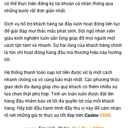
có thể thực hiện đăng ký tài khoản cá nhân thông qua
những bước rất đơn giản nhất.
Dịch vụ hỗ trợ khách hàng tại đây luôn hoạt động liên tục
để giải đáp mọi thắc mắc phát sinh. Đội ngũ nhân viên
giàu kinh nghiệm luôn sẵn lòng giúp đỡ mọi người một
cách tận tâm và nhanh. Sự hài lòng của khách hàng chính
là tôn chỉ hoạt động hàng đầu mà thương hiệu này hướng
tới.
Hệ thống thanh toán nạp rút tiền được xử lý một cách
nhanh chóng và vô cùng bảo mật nhất. Các phương thức
giao dịch đa dạng giúp cho quý khách có thêm nhiều sự
lựa chọn thật phù hợp. Tính an toàn luôn được đặt lên
hàng đầu nhằm bảo vệ tối đa quyền lợi của mỗi khách
hàng. Hãy bắt đầu hành trình đầy thú vị này để cảm nhận
rõ nét những giá trị thực sự tốt đẹp trên
Casino
DR88
.