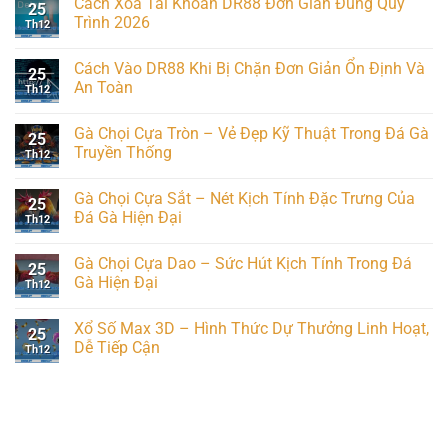
Cách Xóa Tài Khoản DR88 Đơn Giản Đúng Quy
25
Trình 2026
Th12
Cách Vào DR88 Khi Bị Chặn Đơn Giản Ổn Định Và
25
An Toàn
Th12
Gà Chọi Cựa Tròn – Vẻ Đẹp Kỹ Thuật Trong Đá Gà
25
Truyền Thống
Th12
Gà Chọi Cựa Sắt – Nét Kịch Tính Đặc Trưng Của
25
Đá Gà Hiện Đại
Th12
Gà Chọi Cựa Dao – Sức Hút Kịch Tính Trong Đá
25
Gà Hiện Đại
Th12
Xổ Số Max 3D – Hình Thức Dự Thưởng Linh Hoạt,
25
Dễ Tiếp Cận
Th12