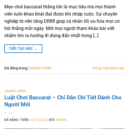
Mẹo chơi baccarat thắng lớn là mục tiêu mà mọi thành
viên luôn khao khát đạt được khi nhập cuộc. Sự chuyên
nghiệp từ nền tảng DR88 giúp cá nhân tối ưu hóa mọi cơ
hội thắng mỗi ngày. Mời mọi người tham khảo bài viết
nhằm tìm ra hướng đi đúng đắn nhất trong […]
TIẾP TỤC ĐỌC
→
Đã đăng trong
CASINO DR88
Để lại một bình luận
CASINO DR88
Luật Chơi Baccarat – Chỉ Dẫn Chi Tiết Dành Cho
Người Mới
ĐÃ ĐĂNG TRÊN
25/12/2025
BỞI
ADMIN