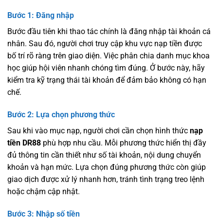
Bước 1: Đăng nhập
Bước đầu tiên khi thao tác chính là đăng nhập tài khoản cá
nhân. Sau đó, người chơi truy cập khu vực nạp tiền được
bố trí rõ ràng trên giao diện. Việc phân chia danh mục khoa
học giúp hội viên nhanh chóng tìm đúng. Ở bước này, hãy
kiểm tra kỹ trạng thái tài khoản để đảm bảo không có hạn
chế.
Bước 2: Lựa chọn phương thức
Sau khi vào mục nạp, người chơi cần chọn hình thức
nạp
tiền DR88
phù hợp nhu cầu. Mỗi phương thức hiển thị đầy
đủ thông tin cần thiết như số tài khoản, nội dung chuyển
khoản và hạn mức. Lựa chọn đúng phương thức còn giúp
giao dịch được xử lý nhanh hơn, tránh tình trạng treo lệnh
hoặc chậm cập nhật.
Bước 3: Nhập số tiền