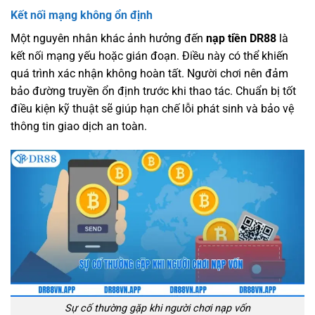
Kết nối mạng không ổn định
Một nguyên nhân khác ảnh hưởng đến
nạp tiền DR88
là
kết nối mạng yếu hoặc gián đoạn. Điều này có thể khiến
quá trình xác nhận không hoàn tất. Người chơi nên đảm
bảo đường truyền ổn định trước khi thao tác. Chuẩn bị tốt
điều kiện kỹ thuật sẽ giúp hạn chế lỗi phát sinh và bảo vệ
thông tin giao dịch an toàn.
Sự cố thường gặp khi người chơi nạp vốn