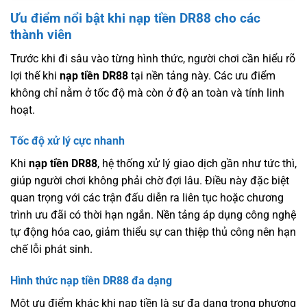
Ưu điểm nổi bật khi nạp tiền DR88 cho các
thành viên
Trước khi đi sâu vào từng hình thức, người chơi cần hiểu rõ
lợi thế khi
nạp tiền DR88
tại nền tảng này. Các ưu điểm
không chỉ nằm ở tốc độ mà còn ở độ an toàn và tính linh
hoạt.
Tốc độ xử lý cực nhanh
Khi
nạp tiền DR88
, hệ thống xử lý giao dịch gần như tức thì,
giúp người chơi không phải chờ đợi lâu. Điều này đặc biệt
quan trọng với các trận đấu diễn ra liên tục hoặc chương
trình ưu đãi có thời hạn ngắn. Nền tảng áp dụng công nghệ
tự động hóa cao, giảm thiểu sự can thiệp thủ công nên hạn
chế lỗi phát sinh.
Hình thức nạp tiền DR88 đa dạng
Một ưu điểm khác khi nạp tiền là sự đa dạng trong phương